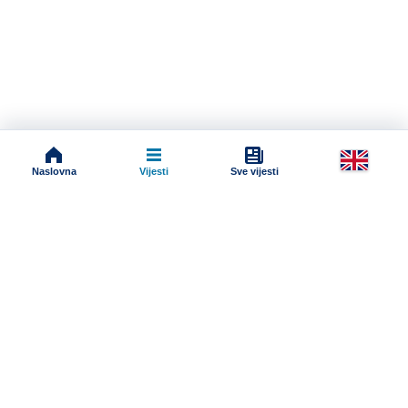
Naslovna
Vijesti
Sve vijesti
Impressum
Terms And Conditions
Uslovi korišćenja
Pravila komentarisanja