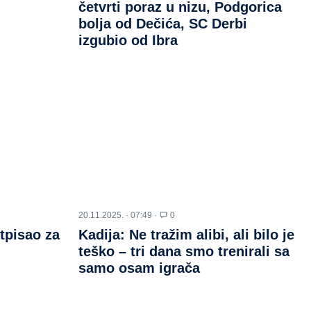
četvrti poraz u nizu, Podgorica
bolja od Dečića, SC Derbi
izgubio od Ibra
20.11.2025. · 07:49 ·
0
tpisao za
Kadija: Ne tražim alibi, ali bilo je
teško – tri dana smo trenirali sa
samo osam igrača