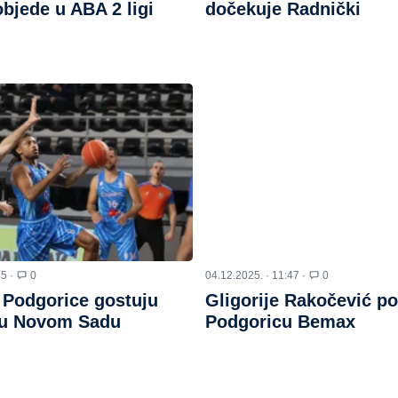
bjede u ABA 2 ligi
dočekuje Radnički
55 ·
0
04.12.2025. · 11:47 ·
0
 Podgorice gostuju
Gligorije Rakočević po
 u Novom Sadu
Podgoricu Bemax