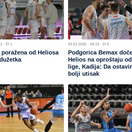
42 ·
1
03.03.2026. · 08:19 ·
0
 poražena od Heliosa
Podgorica Bemax doče
dužetka
Helios na oproštaju o
lige, Kadija: Da ostav
bolji utisak