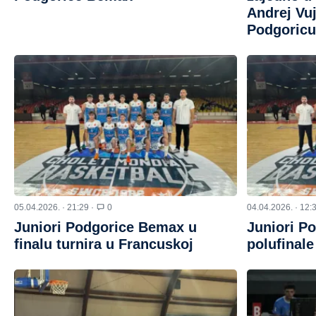
Andrej Vuj
Podgoric
05.04.2026. · 21:29 ·
0
04.04.2026. · 12:
Juniori Podgorice Bemax u
Juniori P
finalu turnira u Francuskoj
polufinale