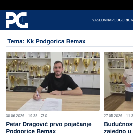
NASLOVNA
PODGORICA
Tema: Kk Podgorica Bemax
30.06.2026. · 19:38 ·
0
27.05.2026. · 11:
Petar Dragović prvo pojačanje
Budućnost
Podgorice Bemax
zajedno u 