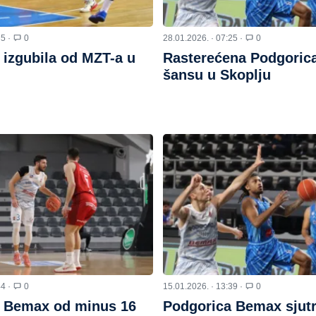
35 ·
0
28.01.2026. · 07:25 ·
0
 izgubila od MZT-a u
Rasterećena Podgorica
šansu u Skoplju
44 ·
0
15.01.2026. · 13:39 ·
0
 Bemax od minus 16
Podgorica Bemax sjut