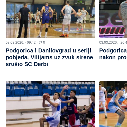
08.03.2026. · 09:42 ·
0
03.03.2026. · 20:
Podgorica i Danilovgrad u seriji
Podgorica
pobjeda, Vilijams uz zvuk sirene
nakon pro
srušio SC Derbi