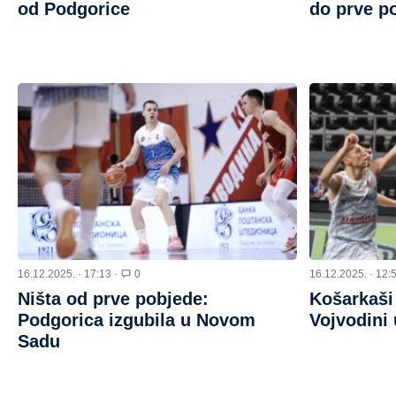
od Podgorice
do prve po
16.12.2025. · 17:13 ·
0
16.12.2025. · 12:
Ništa od prve pobjede:
Košarkaši
Podgorica izgubila u Novom
Vojvodini
Sadu