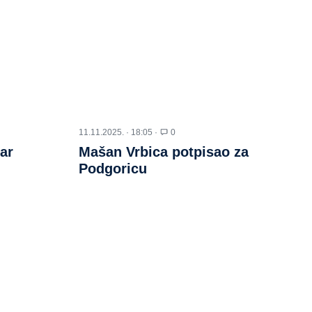
11.11.2025. · 18:05 ·
0
ar
Mašan Vrbica potpisao za
Podgoricu