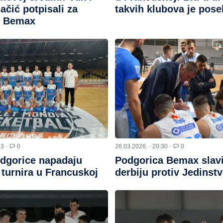
ačić potpisali za
takvih klubova je pose
u Bemax
33 ·
0
26.03.2026. · 20:30 ·
0
odgorice napadaju
Podgorica Bemax slavi
 turnira u Francuskoj
derbiju protiv Jedinst