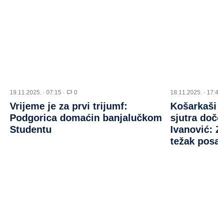
19.11.2025. · 07:15 ·
0
18.11.2025. · 17:
Vrijeme je za prvi trijumf:
Košarkaši
Podgorica domaćin banjalučkom
sjutra doč
Studentu
Ivanović:
težak pos