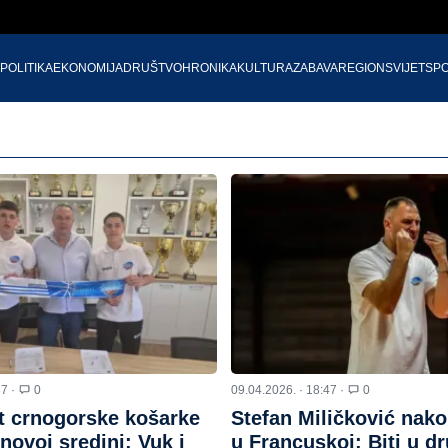
POLITIKA
EKONOMIJA
DRUŠTVO
HRONIKA
KULTURA
ZABAVA
REGION
SVIJET
SP
37 ·
0
09.04.2026. · 18:47 ·
0
 crnogorske košarke
Stefan Miličković nako
novoj sredini: Vuk i
u Francuskoj: Biti u d