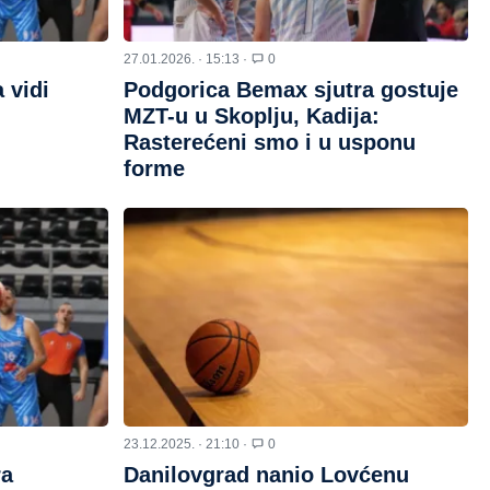
27.01.2026. · 15:13 ·
0
 vidi
Podgorica Bemax sjutra gostuje
MZT-u u Skoplju, Kadija:
Rasterećeni smo i u usponu
forme
23.12.2025. · 21:10 ·
0
ra
Danilovgrad nanio Lovćenu