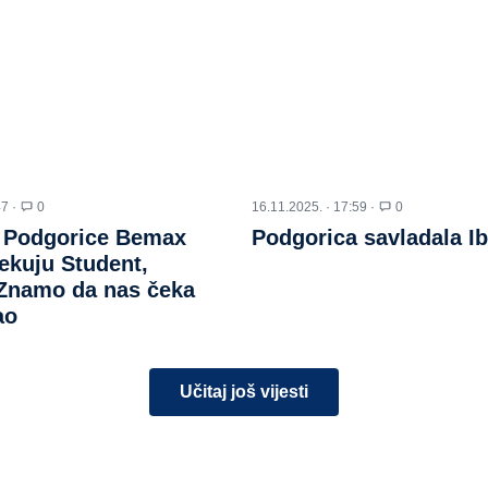
47 ·
0
16.11.2025. · 17:59 ·
0
 Podgorice Bemax
Podgorica savladala Ib
ekuju Student,
 Znamo da nas čeka
ao
Učitaj još vijesti