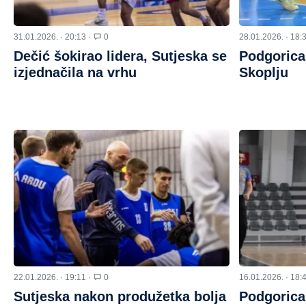
31.01.2026. · 20:13 ·
0
28.01.2026. · 18:
Dečić šokirao lidera, Sutjeska se
Podgorica
izjednačila na vrhu
Skoplju
22.01.2026. · 19:11 ·
0
16.01.2026. · 18:
Sutjeska nakon produžetka bolja
Podgorica