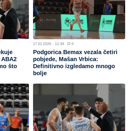
17.02.2026. · 12:39 ·
0
kuje
Podgorica Bemax vezala četiri
d ABA2
pobjede, Mašan Vrbica:
imo što
Definitivno izgledamo mnogo
bolje