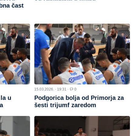
bna čast
15.03.2026. · 19:31 ·
0
la u
Podgorica bolja od Primorja za
va
šesti trijumf zaredom