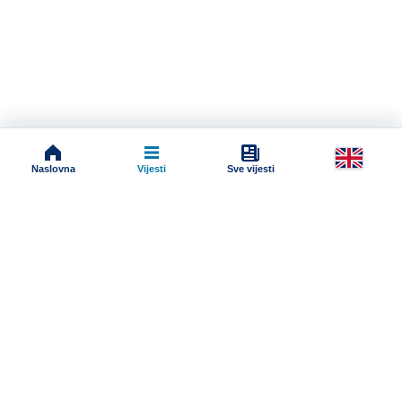
Naslovna
Vijesti
Sve vijesti
Impressum
Terms And Conditions
Uslovi korišćenja
Pravila komentarisanja