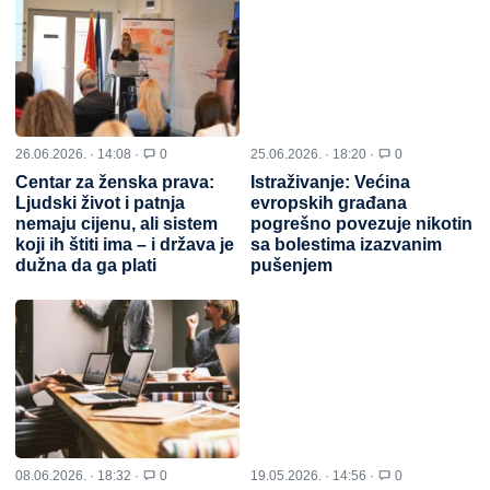
26.06.2026. · 14:08 ·
0
25.06.2026. · 18:20 ·
0
Centar za ženska prava:
Istraživanje: Većina
Ljudski život i patnja
evropskih građana
nemaju cijenu, ali sistem
pogrešno povezuje nikotin
koji ih štiti ima – i država je
sa bolestima izazvanim
dužna da ga plati
pušenjem
08.06.2026. · 18:32 ·
0
19.05.2026. · 14:56 ·
0