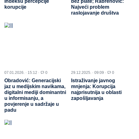
Indeksu percepcije
bez plate; Rabrenović:
korupcije
Najveći problem
raslojavanje društva
07.01.2026. · 15:12 ·
0
29.12.2025. · 09:09 ·
0
Obradović: Generacijski
Istraživanje javnog
jaz u medijskim navikama,
mnjenja: Korupcija
digitalni mediji dominantni
najprisutnija u oblasti
u informisanju, a
zapošljavanja
povjerenje u sadržaje u
padu