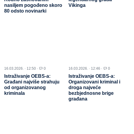
nasiljem pogođeno skoro
Vikinga
80 odsto novinarki
16.03.2026. · 12:50 ·
0
16.03.2026. · 12:46 ·
0
Istraživanje OEBS-a:
Istraživanje OEBS-a:
Građani najviše strahuju
Organizovani kriminal i
od organizovanog
droga najveće
kriminala
bezbjednosne brige
građana