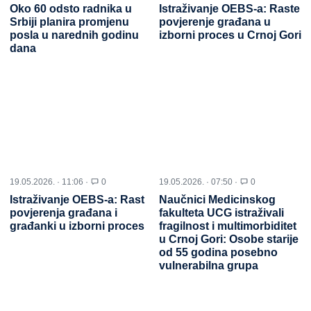
Oko 60 odsto radnika u
Istraživanje OEBS-a: Raste
Srbiji planira promjenu
povjerenje građana u
posla u narednih godinu
izborni proces u Crnoj Gori
dana
19.05.2026. · 11:06 ·
0
19.05.2026. · 07:50 ·
0
Istraživanje OEBS-a: Rast
Naučnici Medicinskog
povjerenja građana i
fakulteta UCG istraživali
građanki u izborni proces
fragilnost i multimorbiditet
u Crnoj Gori: Osobe starije
od 55 godina posebno
vulnerabilna grupa