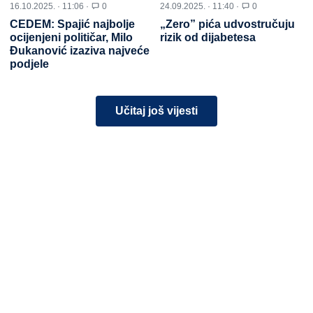
16.10.2025. · 11:06 ·
0
24.09.2025. · 11:40 ·
0
CEDEM: Spajić najbolje
„Zero” pića udvostručuju
ocijenjeni političar, Milo
rizik od dijabetesa
Đukanović izaziva najveće
podjele
Učitaj još vijesti