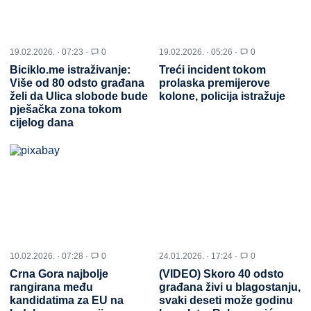
19.02.2026. · 07:23 ·
0
19.02.2026. · 05:26 ·
0
Biciklo.me istraživanje:
Treći incident tokom
Više od 80 odsto građana
prolaska premijerove
želi da Ulica slobode bude
kolone, policija istražuje
pješačka zona tokom
cijelog dana
10.02.2026. · 07:28 ·
0
24.01.2026. · 17:24 ·
0
Crna Gora najbolje
(VIDEO) Skoro 40 odsto
rangirana među
građana živi u blagostanju,
kandidatima za EU na
svaki deseti može godinu