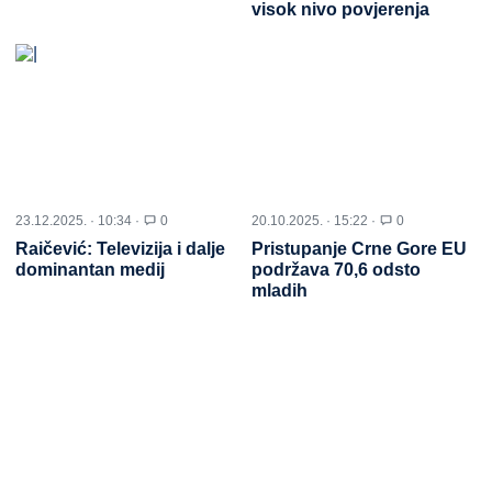
visok nivo povjerenja
23.12.2025. · 10:34 ·
0
20.10.2025. · 15:22 ·
0
Raičević: Televizija i dalje
Pristupanje Crne Gore EU
dominantan medij
podržava 70,6 odsto
mladih