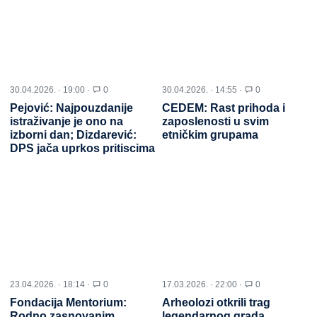
30.04.2026. · 19:00 ·
0
30.04.2026. · 14:55 ·
0
Pejović: Najpouzdanije
CEDEM: Rast prihoda i
istraživanje je ono na
zaposlenosti u svim
izborni dan; Dizdarević:
etničkim grupama
DPS jača uprkos pritiscima
23.04.2026. · 18:14 ·
0
17.03.2026. · 22:00 ·
0
Fondacija Mentorium:
Arheolozi otkrili trag
Rodno zasnovanim
legendarnog grada