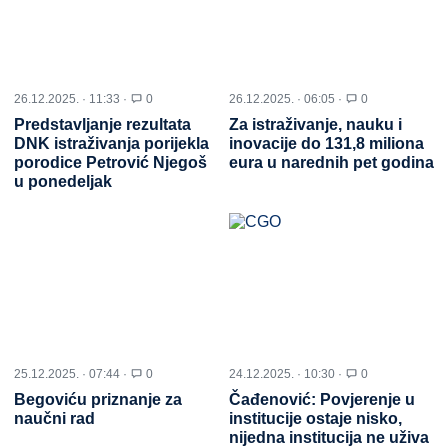
26.12.2025. · 11:33 ·
0
26.12.2025. · 06:05 ·
0
Predstavljanje rezultata
Za istraživanje, nauku i
DNK istraživanja porijekla
inovacije do 131,8 miliona
porodice Petrović Njegoš
eura u narednih pet godina
u ponedeljak
25.12.2025. · 07:44 ·
0
24.12.2025. · 10:30 ·
0
Begoviću priznanje za
Čađenović: Povjerenje u
naučni rad
institucije ostaje nisko,
nijedna institucija ne uživa