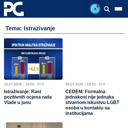
Spreman za sluš
Tema: Istrazivanje
18.07.2026. · 18:00 ·
0
08.07.2026. · 16:53 ·
0
Istraživanje: Rast
CEDEM: Formalna
pozitivnih ocjena rada
jednakost nije jednaka
Vlade u junu
stvarnom iskustvu LGBT
osoba u kontaktu sa
institucijama