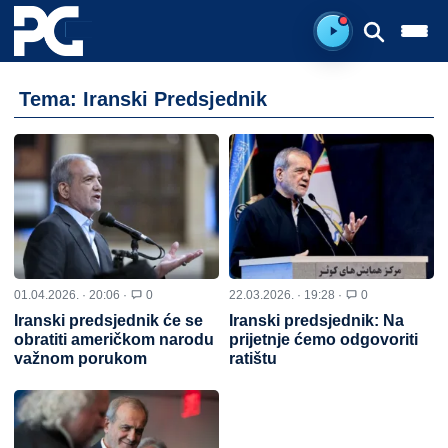
Spreman za sluš
Tema: Iranski Predsjednik
01.04.2026. · 20:06 ·
0
22.03.2026. · 19:28 ·
0
Iranski predsjednik će se
Iranski predsjednik: Na
obratiti američkom narodu
prijetnje ćemo odgovoriti
važnom porukom
ratištu