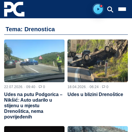
Spreman za sluš
Tema: Drenostica
22.07.2026. · 09:40 ·
0
18.04.2026. · 06:24 ·
0
Udes na putu Podgorica –
Udes u blizini Drenoštice
Nikšić: Auto udarilo u
stijenu u mjestu
Drenoštica, nema
povrijeđenih