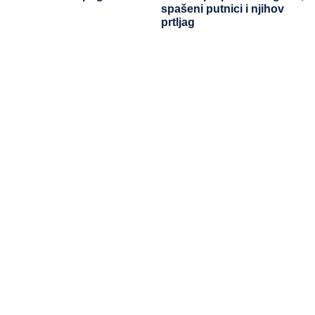
spašeni putnici i njihov
prtljag