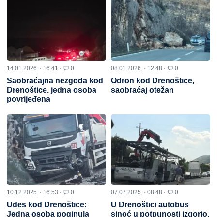
14.01.2026. · 16:41 ·
0
08.01.2026. · 12:48 ·
0
Saobraćajna nezgoda kod
Odron kod Drenoštice,
Drenoštice, jedna osoba
saobraćaj otežan
povrijeđena
10.12.2025. · 16:53 ·
0
07.07.2025. · 08:48 ·
0
Udes kod Drenoštice:
U Drenoštici autobus
Jedna osoba poginula
sinoć u potpunosti izgorio,