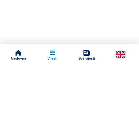
Naslovna
Vijesti
Sve vijesti
Impressum
Terms And Conditions
Uslovi korišćenja
Pravila komentarisanja