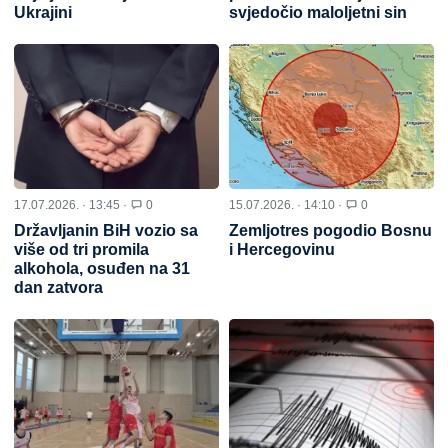
Ukrajini
svjedočio maloljetni sin
17.07.2026. · 13:45 ·
0
15.07.2026. · 14:10 ·
0
Državljanin BiH vozio sa
Zemljotres pogodio Bosnu
više od tri promila
i Hercegovinu
alkohola, osuđen na 31
dan zatvora