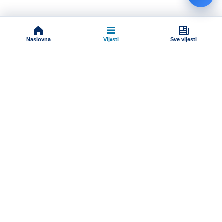
Naslovna
Vijesti
Sve vijesti
Impressum
Terms And Conditions
Uslovi korišćenja
Pravila komentarisanja
Online radio
Programska šema
Dokumenti