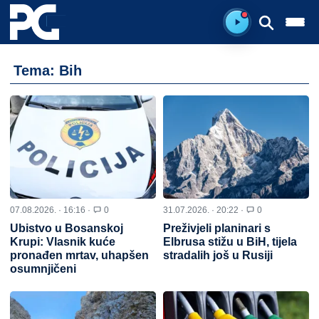
Spreman za sluš
Tema: Bih
07.08.2026. · 16:16 ·
0
31.07.2026. · 20:22 ·
0
Ubistvo u Bosanskoj
Preživjeli planinari s
Krupi: Vlasnik kuće
Elbrusa stižu u BiH, tijela
pronađen mrtav, uhapšen
stradalih još u Rusiji
osumnjičeni