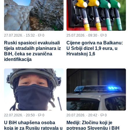
27.07.2026. · 15:32 ·
0
25.07.2026. · 09:30 ·
0
Ruski spasioci evakuisali
Cijene goriva na Balkanu:
tijela stradalih planinara iz
U Srbiji dizel 1,9 eura, u
BiH, čeka se zvanična
Hrvatskoj 1,6
identifikacija
22.07.2026. · 20:50 ·
0
20.07.2026. · 20:42 ·
0
U BiH uhapšena osoba
Mediji: Zločinu koji je
koja je za Rusiju ratovala u
potresao Sloveniju i BiH