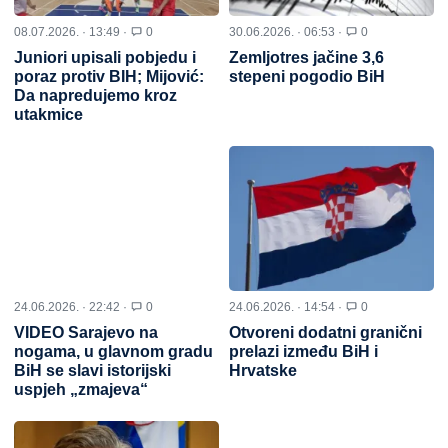
08.07.2026. · 13:49 ·
0
30.06.2026. · 06:53 ·
0
Juniori upisali pobjedu i
Zemljotres jačine 3,6
poraz protiv BIH; Mijović:
stepeni pogodio BiH
Da napredujemo kroz
utakmice
24.06.2026. · 22:42 ·
0
24.06.2026. · 14:54 ·
0
VIDEO Sarajevo na
Otvoreni dodatni granični
nogama, u glavnom gradu
prelazi između BiH i
BiH se slavi istorijski
Hrvatske
uspjeh „zmajeva“