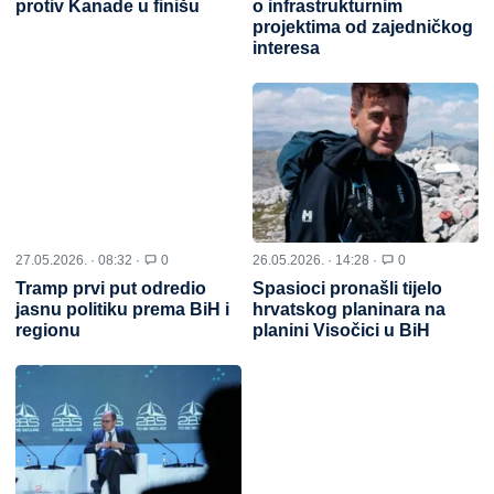
protiv Kanade u finišu
o infrastrukturnim
projektima od zajedničkog
interesa
27.05.2026. · 08:32 ·
0
26.05.2026. · 14:28 ·
0
Tramp prvi put odredio
Spasioci pronašli tijelo
jasnu politiku prema BiH i
hrvatskog planinara na
regionu
planini Visočici u BiH