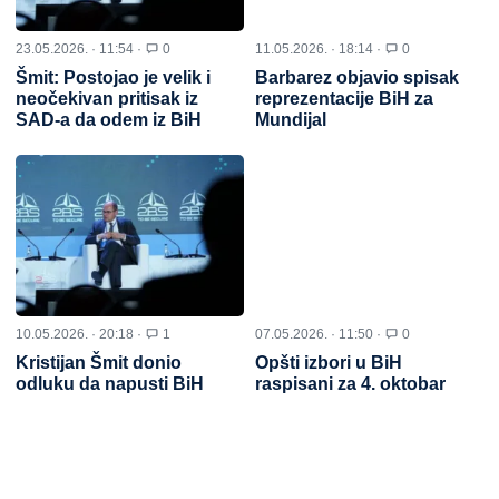
23.05.2026. · 11:54 ·
0
11.05.2026. · 18:14 ·
0
Šmit: Postojao je velik i
Barbarez objavio spisak
neočekivan pritisak iz
reprezentacije BiH za
SAD-a da odem iz BiH
Mundijal
10.05.2026. · 20:18 ·
1
07.05.2026. · 11:50 ·
0
Kristijan Šmit donio
Opšti izbori u BiH
odluku da napusti BiH
raspisani za 4. oktobar