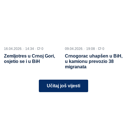
16.04.2026. · 14:34 ·
0
09.04.2026. · 19:08 ·
0
Zemljotres u Crnoj Gori,
Crnogorac uhapšen u BiH,
osjetio se i u BiH
u kamionu prevozio 38
migranata
Učitaj još vijesti