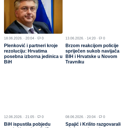
18.06.2026. · 20:04 ·
0
13.06.2026. · 14:20 ·
0
Plenković i partneri kroje
Brzom reakcijom policije
rezoluciju: Hrvatima
spriječen sukob navijača
posebna izborna jedinica u
BIH i Hrvatske u Novom
BiH
Travniku
12.06.2026. · 21:05 ·
0
08.06.2026. · 20:04 ·
0
BiH ispustila pobjedu
Spajić i Krišto razgovarali