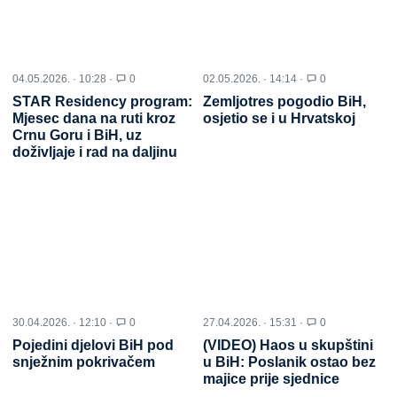
04.05.2026. · 10:28 ·
0
02.05.2026. · 14:14 ·
0
STAR Residency program:
Zemljotres pogodio BiH,
Mjesec dana na ruti kroz
osjetio se i u Hrvatskoj
Crnu Goru i BiH, uz
doživljaje i rad na daljinu
30.04.2026. · 12:10 ·
0
27.04.2026. · 15:31 ·
0
Pojedini djelovi BiH pod
(VIDEO) Haos u skupštini
snježnim pokrivačem
u BiH: Poslanik ostao bez
majice prije sjednice