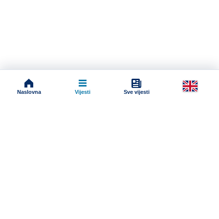
Naslovna
Vijesti
Sve vijesti
Impressum
Terms And Conditions
Uslovi korišćenja
Pravila komentarisanja