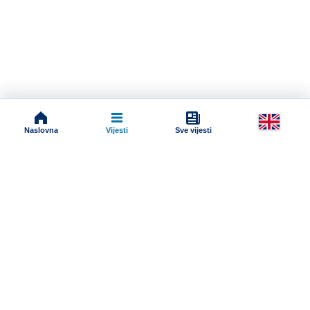
Naslovna
Vijesti
Sve vijesti
Impressum
Terms And Conditions
Uslovi korišćenja
Pravila komentarisanja