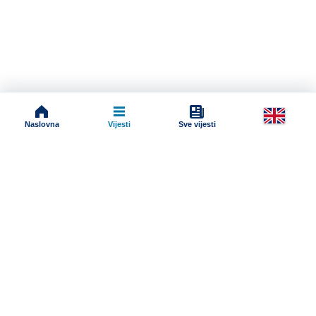
Naslovna
Vijesti
Sve vijesti
Impressum
Terms And Conditions
Uslovi korišćenja
Pravila komentarisanja
Online radio