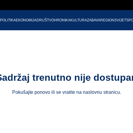
POLITIKA
EKONOMIJA
DRUŠTVO
HRONIKA
KULTURA
ZABAVA
REGION
SVIJET
SP
Sadržaj trenutno nije dostupa
Pokušajte ponovo ili se vratite na
naslovnu stranicu
.