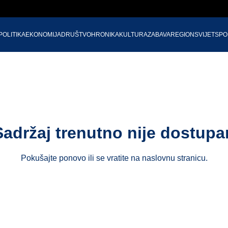
POLITIKA
EKONOMIJA
DRUŠTVO
HRONIKA
KULTURA
ZABAVA
REGION
SVIJET
SPO
Sadržaj trenutno nije dostupa
Pokušajte ponovo ili se vratite na
naslovnu stranicu
.