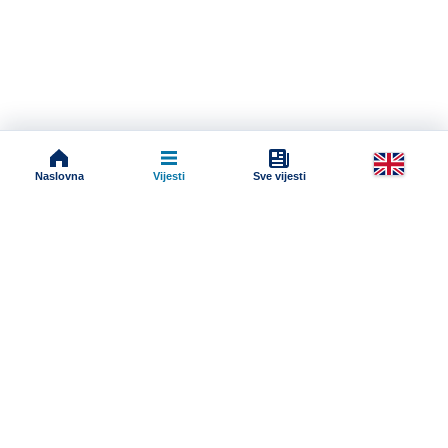
Naslovna
Vijesti
Sve vijesti
Impressum
Terms And Conditions
Uslovi korišćenja
Pravila komentarisanja
Online radio