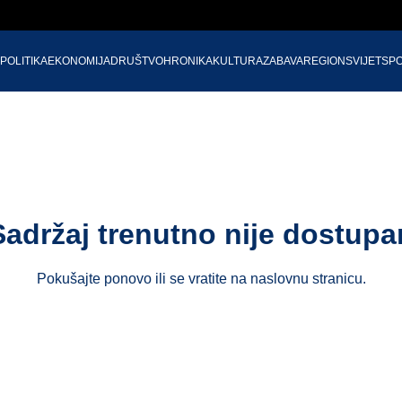
POLITIKA
EKONOMIJA
DRUŠTVO
HRONIKA
KULTURA
ZABAVA
REGION
SVIJET
SP
Sadržaj trenutno nije dostupa
Pokušajte ponovo ili se vratite na
naslovnu stranicu
.