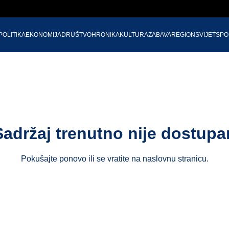
POLITIKA
EKONOMIJA
DRUŠTVO
HRONIKA
KULTURA
ZABAVA
REGION
SVIJET
SPO
Sadržaj trenutno nije dostupa
Pokušajte ponovo ili se vratite na
naslovnu stranicu
.