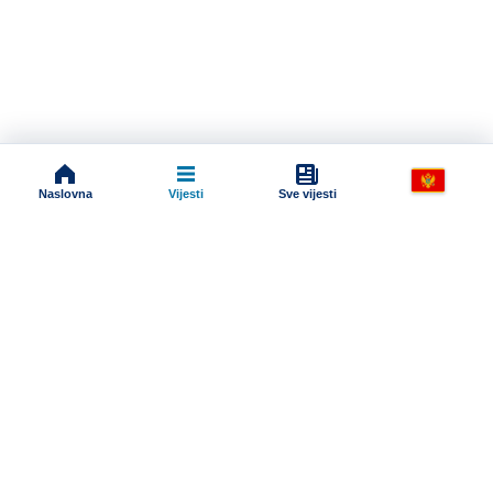
Naslovna
Vijesti
Sve vijesti
Impressum
Terms And Conditions
Uslovi korišćenja
Pravila komentarisanja
Online radio