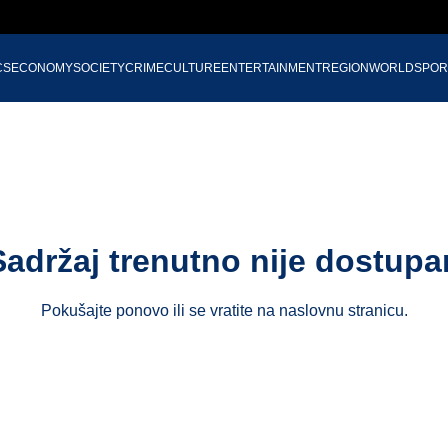
CS
ECONOMY
SOCIETY
CRIME
CULTURE
ENTERTAINMENT
REGION
WORLD
SPOR
Sadržaj trenutno nije dostupa
Pokušajte ponovo ili se vratite na
naslovnu stranicu
.