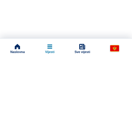
Naslovna
Vijesti
Sve vijesti
Impressum
Terms And Conditions
Uslovi korišćenja
Pravila komentarisanja
Online radio