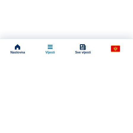
Naslovna
Vijesti
Sve vijesti
Impressum
Terms And Conditions
Uslovi korišćenja
Pravila komentarisanja
Online radio