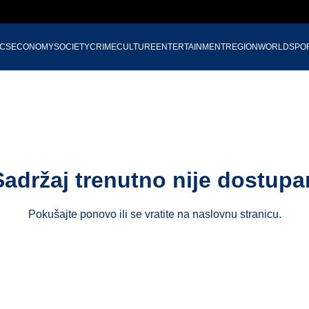
ICS
ECONOMY
SOCIETY
CRIME
CULTURE
ENTERTAINMENT
REGION
WORLD
SPO
Sadržaj trenutno nije dostupa
Pokušajte ponovo ili se vratite na
naslovnu stranicu
.