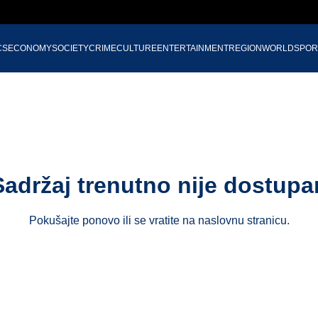
CS
ECONOMY
SOCIETY
CRIME
CULTURE
ENTERTAINMENT
REGION
WORLD
SPOR
Sadržaj trenutno nije dostupa
Pokušajte ponovo ili se vratite na
naslovnu stranicu
.