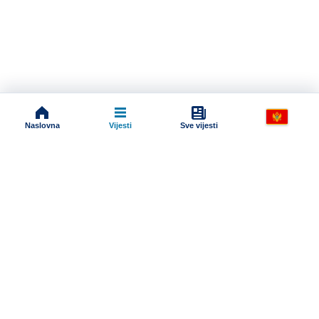
Naslovna
Vijesti
Sve vijesti
Impressum
Terms And Conditions
Uslovi korišćenja
Pravila komentarisanja
Online radio