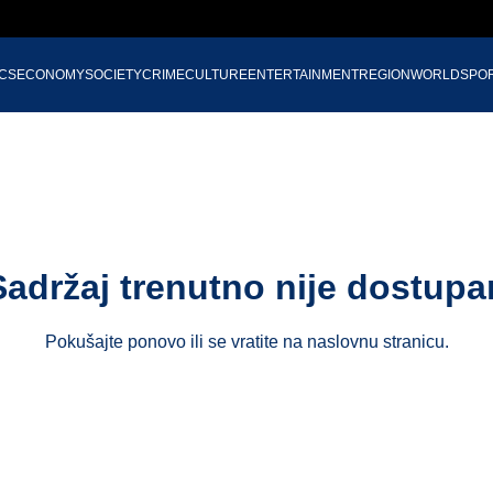
ICS
ECONOMY
SOCIETY
CRIME
CULTURE
ENTERTAINMENT
REGION
WORLD
SPO
Sadržaj trenutno nije dostupa
Pokušajte ponovo ili se vratite na
naslovnu stranicu
.