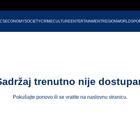
ICS
ECONOMY
SOCIETY
CRIME
CULTURE
ENTERTAINMENT
REGION
WORLD
SPO
Sadržaj trenutno nije dostupa
Pokušajte ponovo ili se vratite na
naslovnu stranicu
.