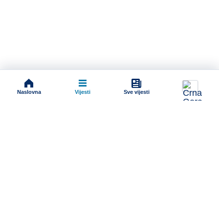
Naslovna
Vijesti
Sve vijesti
Impressum
Terms And Conditions
Uslovi korišćenja
Pravila komentarisanja