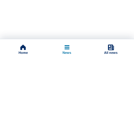
Home
News
All news
Impressum
Terms And Conditions
Uslovi korišćenja
Pravila komentarisanja
Online radio