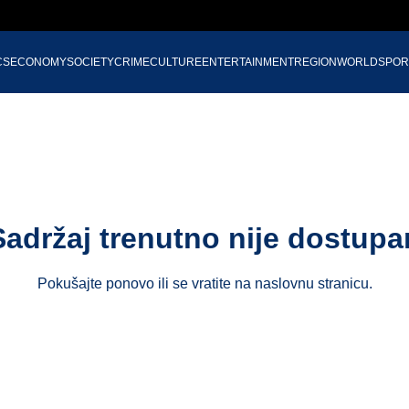
CS
ECONOMY
SOCIETY
CRIME
CULTURE
ENTERTAINMENT
REGION
WORLD
SPOR
Sadržaj trenutno nije dostupa
Pokušajte ponovo ili se vratite na
naslovnu stranicu
.