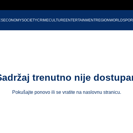
CS
ECONOMY
SOCIETY
CRIME
CULTURE
ENTERTAINMENT
REGION
WORLD
SPOR
Sadržaj trenutno nije dostupa
Pokušajte ponovo ili se vratite na
naslovnu stranicu
.