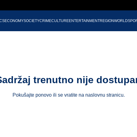
ICS
ECONOMY
SOCIETY
CRIME
CULTURE
ENTERTAINMENT
REGION
WORLD
SPO
Sadržaj trenutno nije dostupa
Pokušajte ponovo ili se vratite na
naslovnu stranicu
.