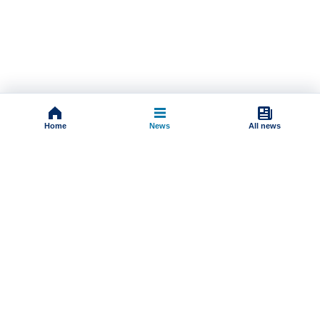
Home
News
All news
Impressum
Terms And Conditions
Uslovi korišćenja
Pravila komentarisanja
Online radio