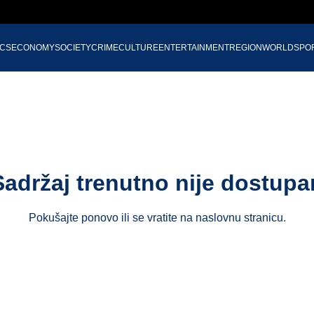
ICS
ECONOMY
SOCIETY
CRIME
CULTURE
ENTERTAINMENT
REGION
WORLD
SPO
Sadržaj trenutno nije dostupa
Pokušajte ponovo ili se vratite na
naslovnu stranicu
.