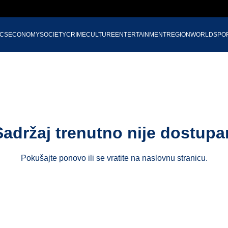
ICS
ECONOMY
SOCIETY
CRIME
CULTURE
ENTERTAINMENT
REGION
WORLD
SPO
Sadržaj trenutno nije dostupa
Pokušajte ponovo ili se vratite na
naslovnu stranicu
.