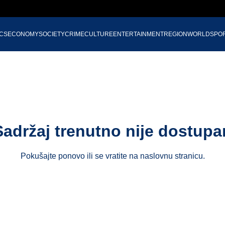
ICS
ECONOMY
SOCIETY
CRIME
CULTURE
ENTERTAINMENT
REGION
WORLD
SPO
Sadržaj trenutno nije dostupa
Pokušajte ponovo ili se vratite na
naslovnu stranicu
.