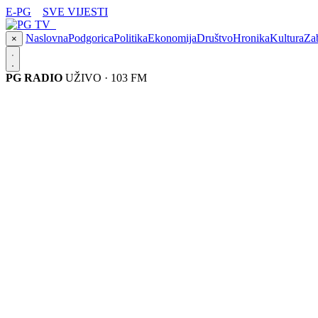
E-PG
SVE VIJESTI
Naslovna
Podgorica
Politika
Ekonomija
Društvo
Hronika
Kultura
Za
×
PG RADIO
UŽIVO · 103 FM