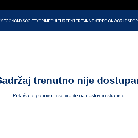
CS
ECONOMY
SOCIETY
CRIME
CULTURE
ENTERTAINMENT
REGION
WORLD
SPOR
Sadržaj trenutno nije dostupa
Pokušajte ponovo ili se vratite na
naslovnu stranicu
.