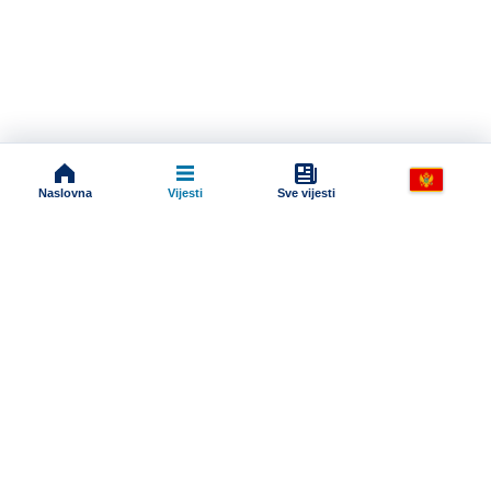
Naslovna
Vijesti
Sve vijesti
Impressum
Terms And Conditions
Uslovi korišćenja
Pravila komentarisanja
Online radio