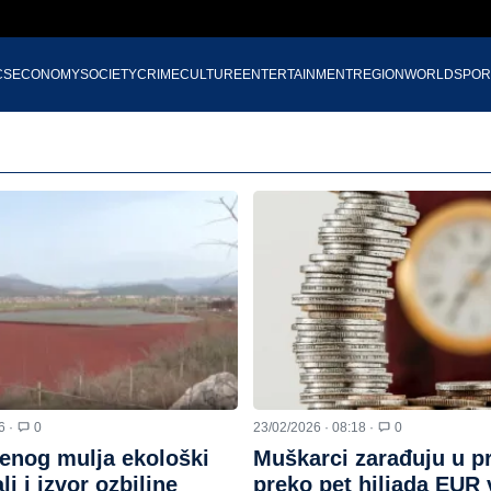
CS
ECONOMY
SOCIETY
CRIME
CULTURE
ENTERTAINMENT
REGION
WORLD
SPOR
6 ·
0
23/02/2026 · 08:18 ·
0
enog mulja ekološki
Muškarci zarađuju u p
li i izvor ozbiljne
preko pet hiljada EUR 