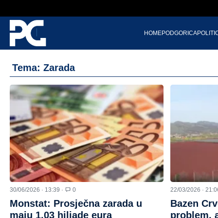
HOME
PODGORICA
POLITI
Tema: Zarada
30/06/2026 · 13:39 ·
0
22/03/2026 · 21:0
Monstat: Prosječna zarada u
Bazen Crv
maju 1,03 hiljade eura
problem, a