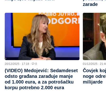
zarade
20/12/2025 · 17:18 ·
0
01/12/2025 · 21:4
(VIDEO) Medojević: Sedamdeset
Čovjek koj
odsto građana zarađuje manje
noge odre
od 1.000 eura, a za potrošačku
milijarde
korpu potrebno 2.000 eura