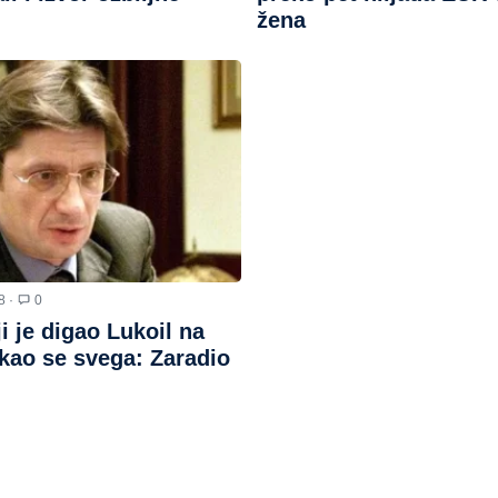
žena
8 ·
0
i je digao Lukoil na
kao se svega: Zaradio