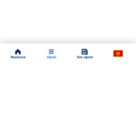
Naslovna
Vijesti
Sve vijesti
Impressum
Terms And Conditions
Uslovi korišćenja
Pravila komentarisanja