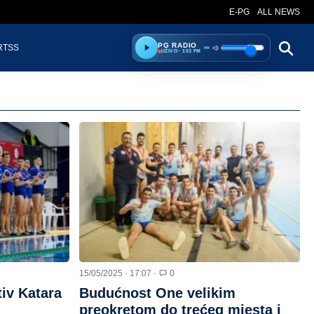
E-PG
ALL NEWS
PG RADIO
RTSS
Ready to listen.
Jačina zvuka
UŽIVO · 103 FM
15/05/2025 · 17:07 ·
0
tiv Katara
Budućnost One velikim
preokretom do trećeg mjesta i