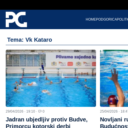
HOME
PODGORICA
POLIT
Tema: Vk Kataro
29/04/2026 · 19:10 ·
0
25/04/2026 · 18:4
Jadran ubjedljiv protiv Budve,
Novljani ru
Primorcu kotorski derbi
Budućnost