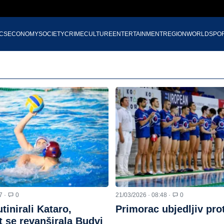
ICS
ECONOMY
SOCIETY
CRIME
CULTURE
ENTERTAINMENT
REGION
WORLD
SPO
7 ·
0
21/03/2026 · 08:48 ·
0
tinirali Kataro,
Primorac ubjedljiv pro
 se revanširala Budvi