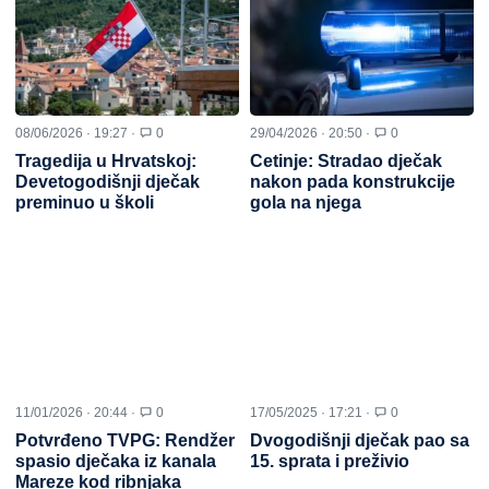
08/06/2026 · 19:27 ·
0
29/04/2026 · 20:50 ·
0
Tragedija u Hrvatskoj:
Cetinje: Stradao dječak
Devetogodišnji dječak
nakon pada konstrukcije
preminuo u školi
gola na njega
11/01/2026 · 20:44 ·
0
17/05/2025 · 17:21 ·
0
Potvrđeno TVPG: Rendžer
Dvogodišnji dječak pao sa
spasio dječaka iz kanala
15. sprata i preživio
Mareze kod ribnjaka