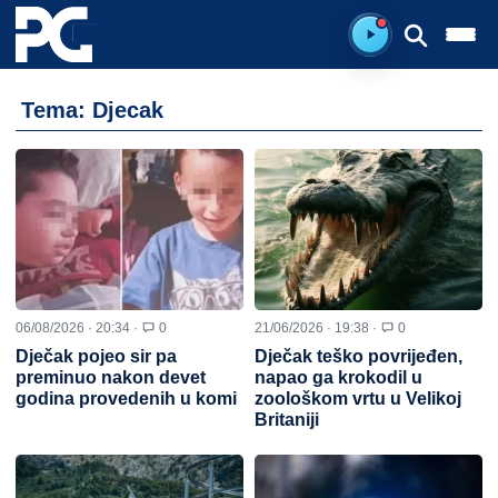
Ready to listen.
Tema: Djecak
06/08/2026 · 20:34 ·
0
21/06/2026 · 19:38 ·
0
Dječak pojeo sir pa
Dječak teško povrijeđen,
preminuo nakon devet
napao ga krokodil u
godina provedenih u komi
zoološkom vrtu u Velikoj
Britaniji