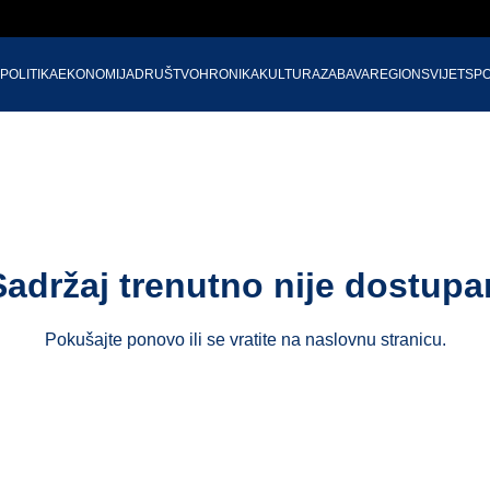
POLITIKA
EKONOMIJA
DRUŠTVO
HRONIKA
KULTURA
ZABAVA
REGION
SVIJET
SP
Sadržaj trenutno nije dostupa
Pokušajte ponovo ili se vratite na
naslovnu stranicu
.