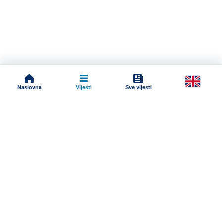
Naslovna
Vijesti
Sve vijesti
Impressum
Terms And Conditions
Uslovi korišćenja
Pravila komentarisanja
Online radio