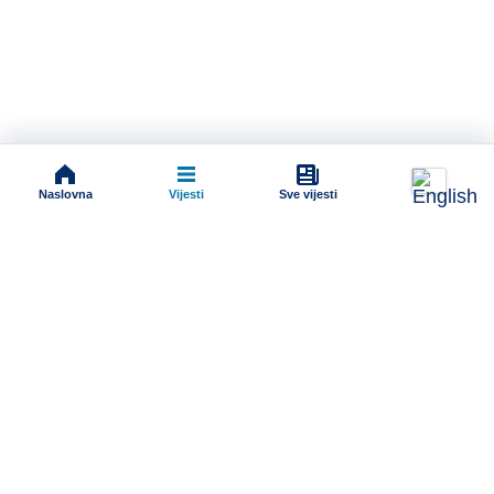
Naslovna
Vijesti
Sve vijesti
Impressum
Terms And Conditions
Uslovi korišćenja
Pravila komentarisanja
Online radio