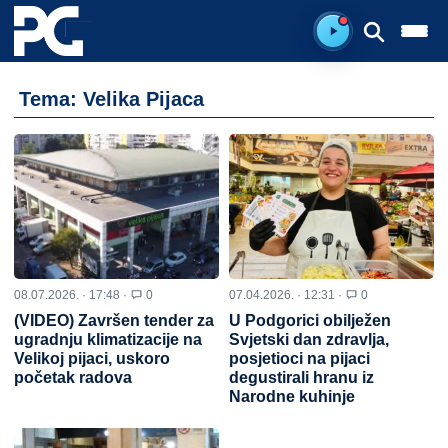
Spreman za sluš
Tema: Velika Pijaca
08.07.2026. · 17:48 ·
0
07.04.2026. · 12:31 ·
0
(VIDEO) Završen tender za
U Podgorici obilježen
ugradnju klimatizacije na
Svjetski dan zdravlja,
Velikoj pijaci, uskoro
posjetioci na pijaci
početak radova
degustirali hranu iz
Narodne kuhinje