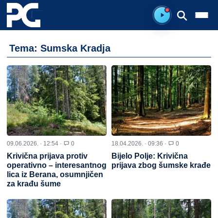
Spreman za sluš
Tema: Sumska Kradja
09.06.2026. · 12:54 ·
0
18.04.2026. · 09:36 ·
0
Krivična prijava protiv
Bijelo Polje: Krivična
operativno – interesantnog
prijava zbog šumske krađe
lica iz Berana, osumnjičen
za krađu šume