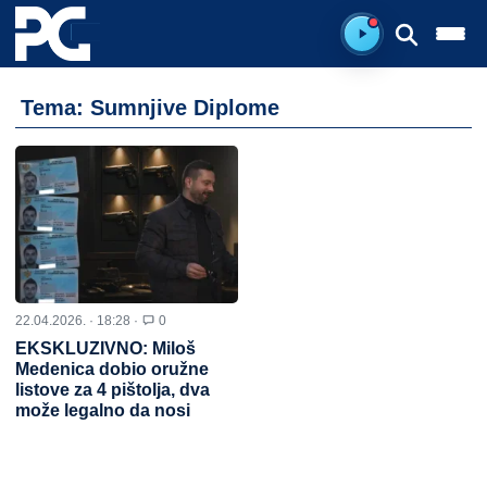
Spreman za sluš
Tema: Sumnjive Diplome
22.04.2026. · 18:28 ·
0
EKSKLUZIVNO: Miloš
Medenica dobio oružne
listove za 4 pištolja, dva
može legalno da nosi