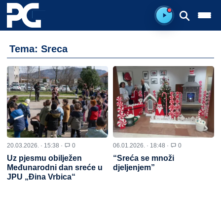
Spreman za sluš
Tema: Sreca
20.03.2026. · 15:38 ·
0
06.01.2026. · 18:48 ·
0
Uz pjesmu obilježen
“Sreća se množi
Međunarodni dan sreće u
djeljenjem”
JPU „Đina Vrbica“