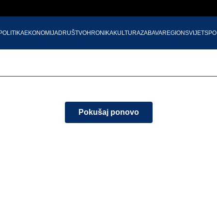
POLITIKA
EKONOMIJA
DRUŠTVO
HRONIKA
KULTURA
ZABAVA
REGION
SVIJET
SPO
Pokušaj ponovo