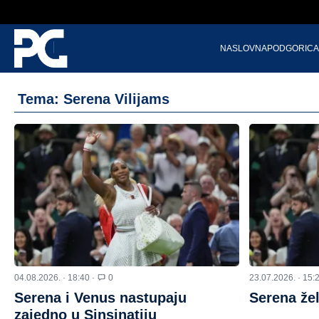
NASLOVNA
PODGORICA
Tema: Serena Vilijams
04.08.2026. · 18:40 ·
0
23.07.2026. · 15:
Serena i Venus nastupaju
Serena žel
zajedno u Sinsinatiju