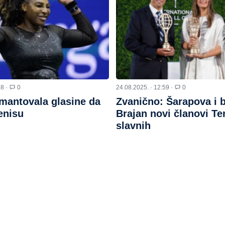
58 ·
0
24.08.2025. · 12:59 ·
0
mantovala glasine da
Zvanično: Šarapova i 
enisu
Brajan novi članovi Te
slavnih