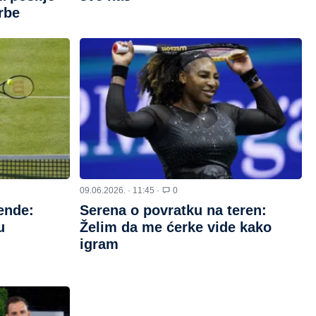
rbe
09.06.2026. · 11:45 ·
0
ende:
Serena o povratku na teren:
u
Želim da me ćerke vide kako
igram