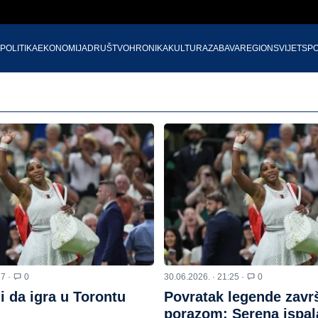
POLITIKA
EKONOMIJA
DRUŠTVO
HRONIKA
KULTURA
ZABAVA
REGION
SVIJET
SP
27 ·
0
30.06.2026. · 21:25 ·
0
i da igra u Torontu
Povratak legende zavr
porazom: Serena ispala