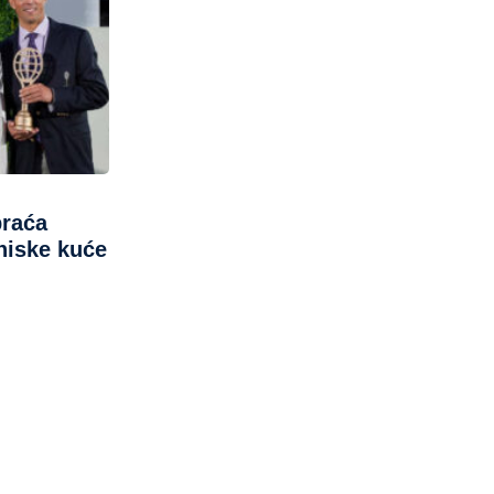
braća
niske kuće