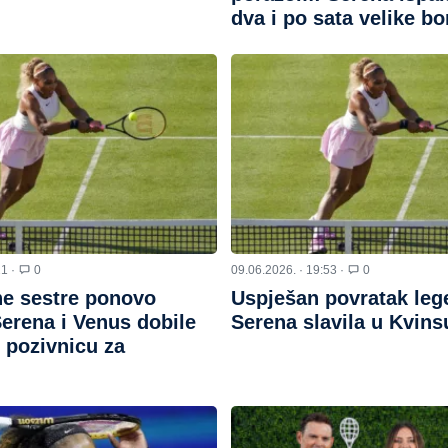
dva i po sata velike bo
21 ·
0
09.06.2026. · 19:53 ·
0
e sestre ponovo
Uspješan povratak leg
erena i Venus dobile
Serena slavila u Kvins
 pozivnicu za