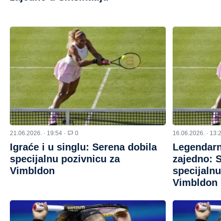
21.06.2026. · 19:54 ·
0
16.06.2026. · 13:
Igraće i u singlu: Serena dobila
Legendarn
specijalnu pozivnicu za
zajedno: S
Vimbldon
specijalnu
Vimbldon